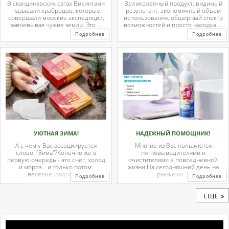
В скандинавских сагах Викингами
Великолепный продукт, видимый
называли храбрецов, которые
результант, экономичный объем
совершали морские экспедиции,
использования, обширный спектр
завоевывая чужие земли. Это ...
возможностей и просто находка ...
Подробнее
Подробнее
УЮТНАЯ ЗИМА!
НАДЕЖНЫЙ ПОМОЩНИК!
А с чем у Вас ассоциируется
Многие из Вас пользуются
слово: "Зима"?Конечно же в
пятновыводителями и
первую очередь - это снег, холод
очистителями в повседневной
и мороз… и только потом:
жизни.На сегодняшний день на
веселье, радость ...
рынке их ...
Подробнее
Подробнее
ЕЩЕ »