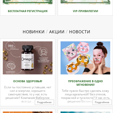
БЕСПЛАТНАЯ РЕГИСТРАЦИЯ
VIP-ПРИВИЛЕГИИ
/
/
НОВИНКИ
АКЦИИ
НОВОСТИ
ОСНОВА ЗДОРОВЬЯ!
ПРЕОБРАЖЕНИЕ В ОДНО
МГНОВЕНИЕ!
Если ты постоянно уставшая, нет
сил и энергии, хорошего
Тебе нужно быстро сделать кожу
самочувствия, то у нас есть
лица идеальной? Без отеков,
решение!! Компания Фаберлик
покрасней и тусклости? У нас есть
всегда ...
решение!Великолепные
Подробнее
Подробнее
тканевые ...