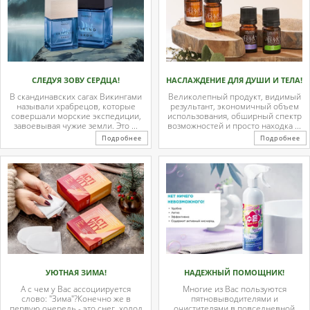
СЛЕДУЯ ЗОВУ СЕРДЦА!
НАСЛАЖДЕНИЕ ДЛЯ ДУШИ И ТЕЛА!
В скандинавских сагах Викингами
Великолепный продукт, видимый
называли храбрецов, которые
результант, экономичный объем
совершали морские экспедиции,
использования, обширный спектр
завоевывая чужие земли. Это ...
возможностей и просто находка ...
Подробнее
Подробнее
УЮТНАЯ ЗИМА!
НАДЕЖНЫЙ ПОМОЩНИК!
А с чем у Вас ассоциируется
Многие из Вас пользуются
слово: "Зима"?Конечно же в
пятновыводителями и
первую очередь - это снег, холод
очистителями в повседневной