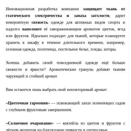
Инновационная разработка компании
защищает ткань от
статического электричества и запаха затхлости
, дарит
невероятную
свежесть
одежде для активных видов спорта и
надолго
наполняет
её завораживающим ароматом цветок, ягод
или фруктов. Идеально подходит для тканей, которые планируете
хранить в шкафу в течение длительного времени, например,
сезонная одежда, полотенца, постельное белье, пледы, шторы.
Хочешь добавить своей повседневной одежде ещё больше
свежести и яркости? Ароматические гранулы добавят тканям
чарующий и стойкий аромат.
Вам останется лишь выбрать свой неповторимый аромат:
«
Цветочная гармония
» — освежающий запах зеленеющих садов
с глубоким фруктовым завершением.
«
Солнечное очарование
» — коктейль из цветов и фруктов с
лёгким акцентом на благоухание пряности и цитрусовых.