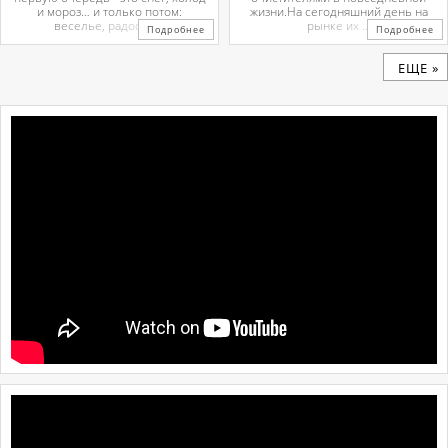
и мороз… и только потом:
жизни.На сегодняшний день на
веселье, радость ...
рынке их ...
Подробнее
Подробнее
ЕЩЕ »