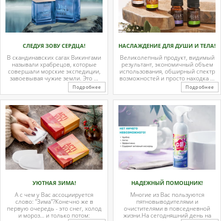
СЛЕДУЯ ЗОВУ СЕРДЦА!
НАСЛАЖДЕНИЕ ДЛЯ ДУШИ И ТЕЛА!
В скандинавских сагах Викингами
Великолепный продукт, видимый
называли храбрецов, которые
результант, экономичный объем
совершали морские экспедиции,
использования, обширный спектр
завоевывая чужие земли. Это ...
возможностей и просто находка ...
Подробнее
Подробнее
УЮТНАЯ ЗИМА!
НАДЕЖНЫЙ ПОМОЩНИК!
А с чем у Вас ассоциируется
Многие из Вас пользуются
слово: "Зима"?Конечно же в
пятновыводителями и
первую очередь - это снег, холод
очистителями в повседневной
и мороз… и только потом:
жизни.На сегодняшний день на