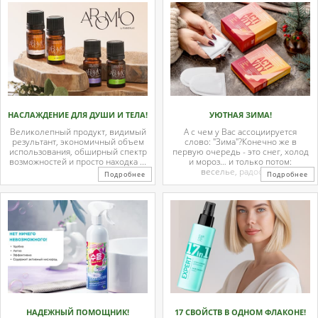
НАСЛАЖДЕНИЕ ДЛЯ ДУШИ И ТЕЛА!
УЮТНАЯ ЗИМА!
Великолепный продукт, видимый
А с чем у Вас ассоциируется
результант, экономичный объем
слово: "Зима"?Конечно же в
использования, обширный спектр
первую очередь - это снег, холод
возможностей и просто находка ...
и мороз… и только потом:
веселье, радость ...
Подробнее
Подробнее
НАДЕЖНЫЙ ПОМОЩНИК!
17 СВОЙСТВ В ОДНОМ ФЛАКОНЕ!