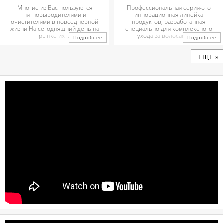
Многие из Вас пользуются
Профессиональная серия-это
пятновыводителями и
инновационная линейка
очистителями в повседневной
продуктов, разработанная
жизни.На сегодняшний день на
специально для комплексного
рынке их ...
ухода за волосами и ...
Подробнее
Подробнее
ЕЩЕ »