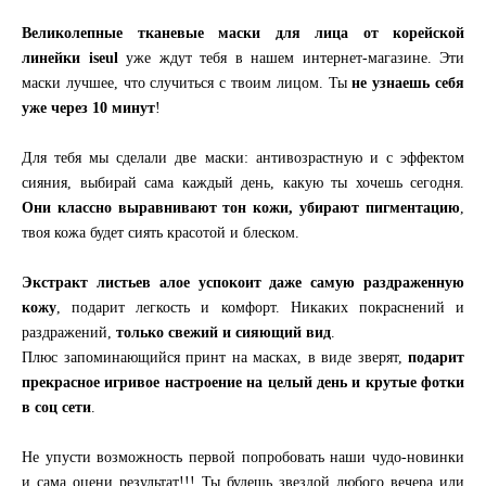
Великолепные тканевые маски для лица от корейской
линейки iseul
уже ждут тебя в нашем интернет-магазине. Эти
маски лучшее, что случиться с твоим лицом. Ты
не узнаешь себя
уже через 10 минут
!
Для тебя мы сделали две маски: антивозрастную и с эффектом
сияния, выбирай сама каждый день, какую ты хочешь сегодня.
Они классно выравнивают тон кожи, убирают пигментацию
,
твоя кожа будет сиять красотой и блеском.
Экстракт листьев алое успокоит даже самую раздраженную
кожу
, подарит легкость и комфорт. Никаких покраснений и
раздражений,
только свежий и сияющий вид
.
Плюс запоминающийся принт на масках, в виде зверят,
подарит
прекрасное игривое настроение на целый день и крутые фотки
в соц сети
.
Не упусти возможность первой попробовать наши чудо-новинки
и сама оцени результат!!! Ты будешь звездой любого вечера или