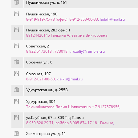
Пушкинская ул., д. 161
Пушкинская, 190
8-919-919-75-78 (офис); 8-912-853-00-33
, ladafl@mail.ru
Пушкинская, 283 офис 1
89124420145 Галкина Алевтина Викторовна
,
Советская, 2
8 922 5173018 : 773018
, t.rozaliy@rambler.ru
Союзная ул., 6
Союзная, 107
8-912-021-88-60
, kis-kis@mail.ru
Удмуртская ул., д. 255В
Удмуртская, 304
Темирбулатова Лилия Шавкатовна + 7 9127578956
,
ул.Клубная, 67-а, 303 Т-ц Парма
8 950 820 29 71, вайбер 8 905 874 17 18 - Галина
,
Холмогорова ул., д. 11