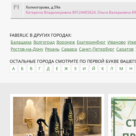
Холмогорова, д.59а
Катерина Владимировна 89124465624, Ольга Валерьевна 8
FABERLIC В ДРУГИХ ГОРОДАХ:
Балашиха
Волгоград
Воронеж
Екатеринбург
Иваново
Иже
Ростов-на-Дону
Рязань
Самара
Санкт-Петербург
Саратов
ОСТАЛЬНЫЕ ГОРОДА СМОТРИТЕ ПО ПЕРВОЙ БУКВЕ ВАШЕГО
А
Б
В
Г
Д
Е
Ж
З
И
Й
К
Л
М
Н