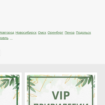
Новгород
Новосибирск
Омск
Оренбург
Пенза
Подольск
лавль
...