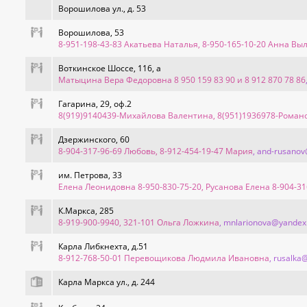
Ворошилова ул., д. 53
Ворошилова, 53
8-951-198-43-83 Акатьева Наталья, 8-950-165-10-20 Анна В
Воткинское Шоссе, 116, а
Матыцина Вера Федоровна 8 950 159 83 90 и 8 912 870 78 86
Гагарина, 29, оф.2
8(919)9140439-Михайлова Валентина, 8(951)1936978-Роман
Дзержинского, 60
8-904-317-96-69 Любовь, 8-912-454-19-47 Мария
, and-rusano
им. Петрова, 33
Елена Леонидовна 8-950-830-75-20, Русанова Елена 8-904-31
К.Маркса, 285
8-919-900-9940, 321-101 Ольга Ложкина
, mnlarionova@yandex
Карла Либкнехта, д.51
8-912-768-50-01 Перевощикова Людмила Ивановна
, rusalka
Карла Маркса ул., д. 244