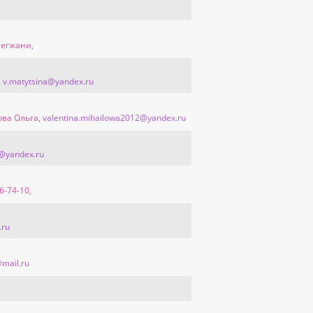
ылегжани
,
, v.matytsina@yandex.ru
ова Ольга
, valentina.mihailowa2012@yandex.ru
v@yandex.ru
6-74-10
,
.ru
@mail.ru