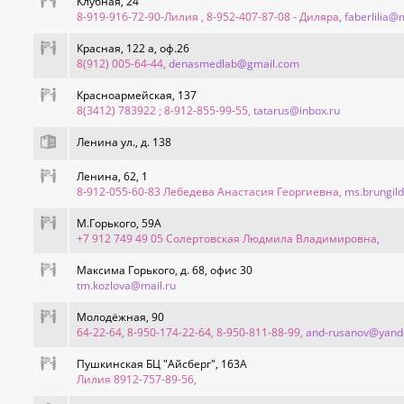
Клубная, 24
8-919-916-72-90-Лилия , 8-952-407-87-08 - Диляра
, faberlilia@
Красная, 122 а, оф.26
8(912) 005-64-44
, denasmedlab@gmail.com
Красноармейская, 137
8(3412) 783922 ; 8-912-855-99-55
, tatarus@inbox.ru
Ленина ул., д. 138
Ленина, 62, 1
8-912-055-60-83 Лебедева Анастасия Георгиевна
, ms.brungil
М.Горького, 59А
+7 912 749 49 05 Солертовская Людмила Владимировна
,
Максима Горького, д. 68, офис 30
tm.kozlova@mail.ru
Молодёжная, 90
64-22-64, 8-950-174-22-64, 8-950-811-88-99
, and-rusanov@yand
Пушкинская БЦ "Айсберг", 163А
Лилия 8912-757-89-56
,