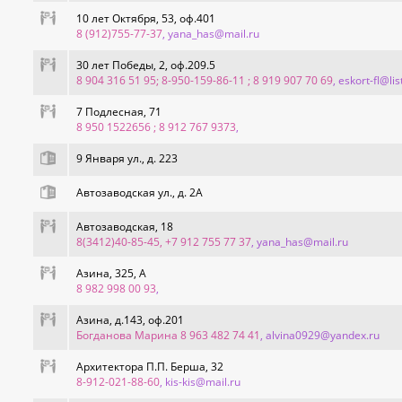
10 лет Октября, 53, оф.401
8 (912)755-77-37
, yana_has@mail.ru
30 лет Победы, 2, оф.209.5
8 904 316 51 95; 8-950-159-86-11 ; 8 919 907 70 69
, eskort-fl@lis
7 Подлесная, 71
8 950 1522656 ; 8 912 767 9373
,
9 Января ул., д. 223
Автозаводская ул., д. 2А
Автозаводская, 18
8(3412)40-85-45, +7 912 755 77 37
, yana_has@mail.ru
Азина, 325, А
8 982 998 00 93
,
Азина, д.143, оф.201
Богданова Марина 8 963 482 74 41
, alvina0929@yandex.ru
Архитектора П.П. Берша, 32
8-912-021-88-60
, kis-kis@mail.ru