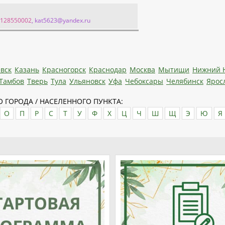
9128550002
, kat5623@yandex.ru
вск
Казань
Красногорск
Краснодар
Москва
Мытищи
Нижний 
Тамбов
Тверь
Тула
Ульяновск
Уфа
Чебоксары
Челябинск
Ярос
 ГОРОДА / НАСЕЛЕННОГО ПУНКТА:
О
П
Р
С
Т
У
Ф
Х
Ц
Ч
Ш
Щ
Э
Ю
Я