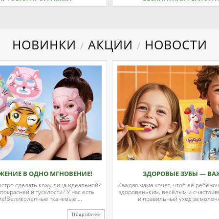
НОВИНКИ
АКЦИИ
НОВОСТИ
/
/
ЖЕНИЕ В ОДНО МГНОВЕНИЕ!
ЗДОРОВЫЕ ЗУБЫ — ВА
ыстро сделать кожу лица идеальной?
Каждая мама хочет, чтоб её ребёно
 покрасней и тусклости? У нас есть
здоровеньким, весёлым и счастли
е!Великолепные тканевые ...
и правильный уход за молочн
Подробнее