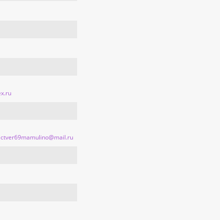
x.ru
rlictver69mamulino@mail.ru