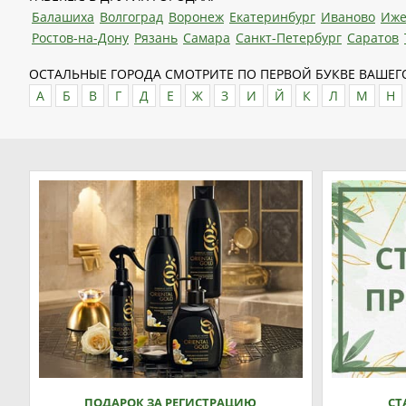
Балашиха
Волгоград
Воронеж
Екатеринбург
Иваново
Иже
Ростов-на-Дону
Рязань
Самара
Санкт-Петербург
Саратов
ОСТАЛЬНЫЕ ГОРОДА СМОТРИТЕ ПО ПЕРВОЙ БУКВЕ ВАШЕГО
А
Б
В
Г
Д
Е
Ж
З
И
Й
К
Л
М
Н
ПОДАРОК ЗА РЕГИСТРАЦИЮ
СТ