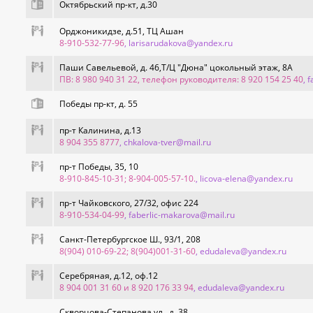
Октябрьский пр-кт, д.30
Орджоникидзе, д.51, ТЦ Ашан
8-910-532-77-96
, larisarudakova@yandex.ru
Паши Савельевой, д. 46,Т/Ц "Дюна" цокольный этаж, 8А
ПВ: 8 980 940 31 22, телефон руководителя: 8 920 154 25 40
, 
Победы пр-кт, д. 55
пр-т Калинина, д.13
8 904 355 8777
, chkalova-tver@mail.ru
пр-т Победы, 35, 10
8-910-845-10-31; 8-904-005-57-10.
, licova-elena@yandex.ru
пр-т Чайковского, 27/32, офис 224
8-910-534-04-99
, faberlic-makarova@mail.ru
Санкт-Петербургское Ш., 93/1, 208
8(904) 010-69-22; 8(904)001-31-60
, edudaleva@yandex.ru
Серебряная, д.12, оф.12
8 904 001 31 60 и 8 920 176 33 94
, edudaleva@yandex.ru
Скворцова-Степанова ул., д. 38