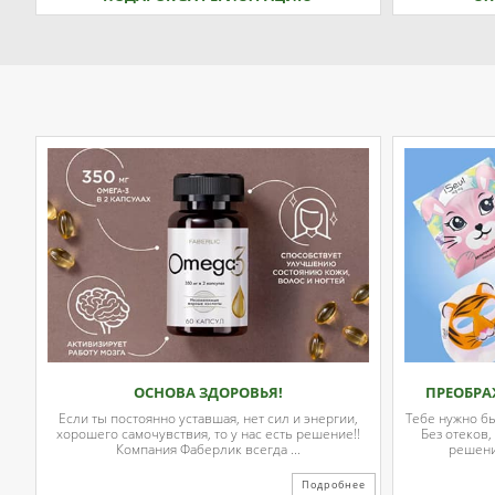
ОСНОВА ЗДОРОВЬЯ!
ПРЕОБРА
Если ты постоянно уставшая, нет сил и энергии,
Тебе нужно б
хорошего самочувствия, то у нас есть решение!!
Без отеков,
Компания Фаберлик всегда ...
решени
Подробнее