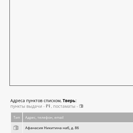
Адреса пунктов списком,
Тверь
:
пункты выдачи -
, постаматы -
Тип
Адрес, телефон, email
Афанасия Никитина наб, д. 86