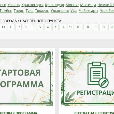
вск
Казань
Красногорск
Краснодар
Москва
Мытищи
Нижний 
Тамбов
Тверь
Тула
Тюмень
Ульяновск
Уфа
Чебоксары
Челяби
 ГОРОДА / НАСЕЛЕННОГО ПУНКТА:
О
П
Р
С
Т
У
Ф
Х
Ц
Ч
Ш
Щ
Э
Ю
Я
АРТОВАЯ ПРОГРАММА
БЕСПЛАТНАЯ РЕГИСТР