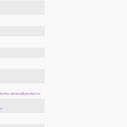
al4enko.oksana@yandex.ru
ru