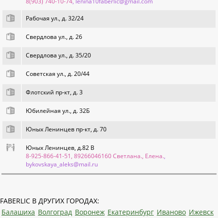
8(903) 740-10-74
, lenina10faberlic@gmail.com
Рабочая ул., д. 32/24
Свердлова ул., д. 26
Свердлова ул., д. 35/20
Советская ул., д. 20/44
Флотский пр-кт, д. 3
Юбилейная ул., д. 32Б
Юных Ленинцев пр-кт, д. 70
Юных Ленинцев, д.82 В
8-925-866-41-51, 89266046160 Светлана., Елена.
,
bykovskaya_aleks@mail.ru
FABERLIC В ДРУГИХ ГОРОДАХ:
Балашиха
Волгоград
Воронеж
Екатеринбург
Иваново
Ижевск