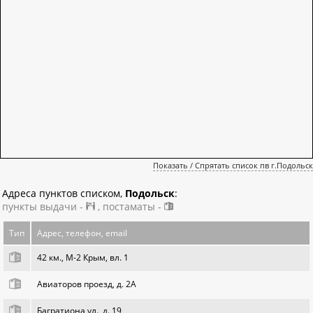
Показать / Спрятать список пв г.Подольск
Адреса пунктов списком,
Подольск
:
пункты выдачи -
, постаматы -
Тип
Адрес, телефон, email
42 км., М-2 Крым, вл. 1
Авиаторов проезд, д. 2А
Багратиона ул., д. 19