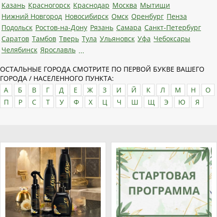
Казань
Красногорск
Краснодар
Москва
Мытищи
Нижний Новгород
Новосибирск
Омск
Оренбург
Пенза
Подольск
Ростов-на-Дону
Рязань
Самара
Санкт-Петербург
Саратов
Тамбов
Тверь
Тула
Ульяновск
Уфа
Чебоксары
Челябинск
Ярославль
...
ОСТАЛЬНЫЕ ГОРОДА СМОТРИТЕ ПО ПЕРВОЙ БУКВЕ ВАШЕГО
ГОРОДА / НАСЕЛЕННОГО ПУНКТА:
А
Б
В
Г
Д
Е
Ж
З
И
Й
К
Л
М
Н
О
П
Р
С
Т
У
Ф
Х
Ц
Ч
Ш
Щ
Э
Ю
Я