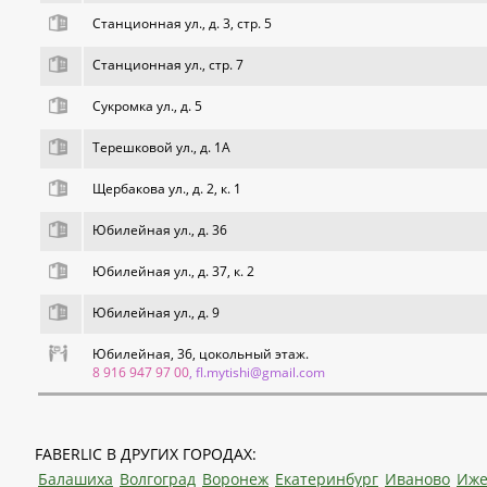
Станционная ул., д. 3, стр. 5
Станционная ул., стр. 7
Сукромка ул., д. 5
Терешковой ул., д. 1А
Щербакова ул., д. 2, к. 1
Юбилейная ул., д. 36
Юбилейная ул., д. 37, к. 2
Юбилейная ул., д. 9
Юбилейная, 36, цокольный этаж.
8 916 947 97 00
, fl.mytishi@gmail.com
FABERLIC В ДРУГИХ ГОРОДАХ:
Балашиха
Волгоград
Воронеж
Екатеринбург
Иваново
Иже