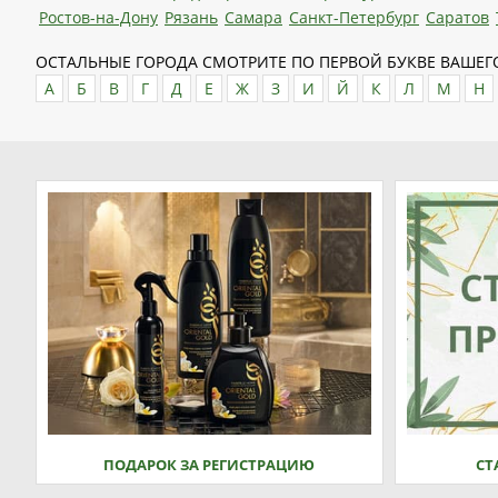
Ростов-на-Дону
Рязань
Самара
Санкт-Петербург
Саратов
ОСТАЛЬНЫЕ ГОРОДА СМОТРИТЕ ПО ПЕРВОЙ БУКВЕ ВАШЕГО
А
Б
В
Г
Д
Е
Ж
З
И
Й
К
Л
М
Н
ПОДАРОК ЗА РЕГИСТРАЦИЮ
СТ