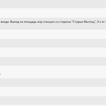
 входа. Выход на площадь ж/д станции со стороны "Старых Мытищ", 3-х эт
u