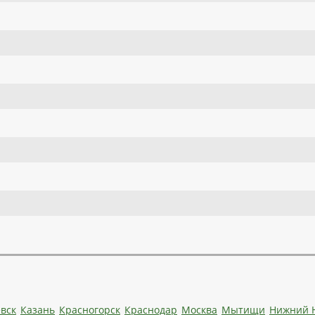
вск
Казань
Красногорск
Краснодар
Москва
Мытищи
Нижний 