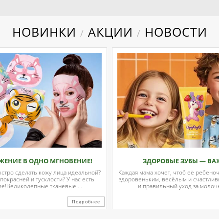
НОВИНКИ
АКЦИИ
НОВОСТИ
/
/
ЖЕНИЕ В ОДНО МГНОВЕНИЕ!
ЗДОРОВЫЕ ЗУБЫ — ВА
ыстро сделать кожу лица идеальной?
Каждая мама хочет, чтоб её ребёно
 покрасней и тусклости? У нас есть
здоровеньким, весёлым и счастли
е!Великолепные тканевые ...
и правильный уход за молочн
Подробнее