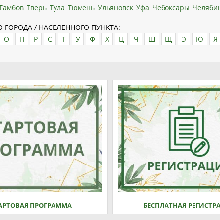
Тамбов
Тверь
Тула
Тюмень
Ульяновск
Уфа
Чебоксары
Челяби
 ГОРОДА / НАСЕЛЕННОГО ПУНКТА:
О
П
Р
С
Т
У
Ф
Х
Ц
Ч
Ш
Щ
Э
Ю
Я
АРТОВАЯ ПРОГРАММА
БЕСПЛАТНАЯ РЕГИСТР