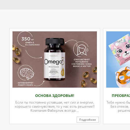
ОСНОВА ЗДОРОВЬЯ!
ПРЕОБРА
Если ты постоянно уставшая, нет сил и энергии,
Тебе нужно б
хорошего самочувствия, то у нас есть решение!!
Без отеков,
Компания Фаберлик всегда ...
решени
Подробнее