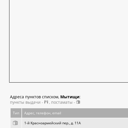
Адреса пунктов списком,
Мытищи
:
пункты выдачи -
, постаматы -
Тип
Адрес, телефон, email
1-й Красноармейский пер., д. 11А