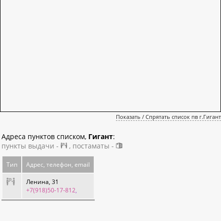
Показать / Спрятать список пв г.Гигант
Адреса пунктов списком,
Гигант
:
пункты выдачи -
, постаматы -
Тип
Адрес, телефон, email
Ленина, 31
+7(918)50-17-812
,