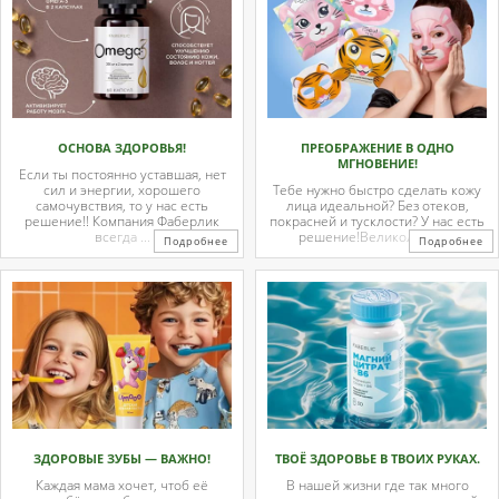
ОСНОВА ЗДОРОВЬЯ!
ПРЕОБРАЖЕНИЕ В ОДНО
МГНОВЕНИЕ!
Если ты постоянно уставшая, нет
сил и энергии, хорошего
Тебе нужно быстро сделать кожу
самочувствия, то у нас есть
лица идеальной? Без отеков,
решение!! Компания Фаберлик
покрасней и тусклости? У нас есть
всегда ...
решение!Великолепные
Подробнее
Подробнее
тканевые ...
ЗДОРОВЫЕ ЗУБЫ — ВАЖНО!
ТВОЁ ЗДОРОВЬЕ В ТВОИХ РУКАХ.
Каждая мама хочет, чтоб её
В нашей жизни где так много