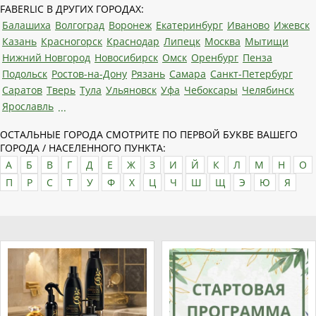
FABERLIC В ДРУГИХ ГОРОДАХ:
Балашиха
Волгоград
Воронеж
Екатеринбург
Иваново
Ижевск
Казань
Красногорск
Краснодар
Липецк
Москва
Мытищи
Нижний Новгород
Новосибирск
Омск
Оренбург
Пенза
Подольск
Ростов-на-Дону
Рязань
Самара
Санкт-Петербург
Саратов
Тверь
Тула
Ульяновск
Уфа
Чебоксары
Челябинск
Ярославль
...
ОСТАЛЬНЫЕ ГОРОДА СМОТРИТЕ ПО ПЕРВОЙ БУКВЕ ВАШЕГО
ГОРОДА / НАСЕЛЕННОГО ПУНКТА:
А
Б
В
Г
Д
Е
Ж
З
И
Й
К
Л
М
Н
О
П
Р
С
Т
У
Ф
Х
Ц
Ч
Ш
Щ
Э
Ю
Я