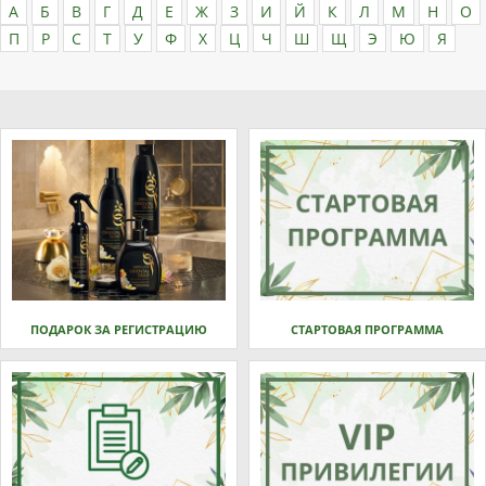
А
Б
В
Г
Д
Е
Ж
З
И
Й
К
Л
М
Н
О
П
Р
С
Т
У
Ф
Х
Ц
Ч
Ш
Щ
Э
Ю
Я
ПОДАРОК ЗА РЕГИСТРАЦИЮ
СТАРТОВАЯ ПРОГРАММА