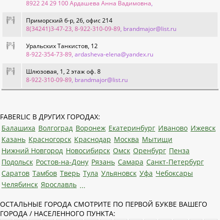
8922 24 29 100 Ардашева Анна Вадимовна
,
Приморский б-р, 26, офис 214
8(34241)3-47-23, 8-922-310-09-89
, brandmajor@list.ru
Уральских Танкистов, 12
8-922-354-73-89
, ardasheva-elena@yandex.ru
Шлюзовая, 1, 2 этаж оф. 8
8-922-310-09-89
, brandmajor@list.ru
FABERLIC В ДРУГИХ ГОРОДАХ:
Балашиха
Волгоград
Воронеж
Екатеринбург
Иваново
Ижевск
Казань
Красногорск
Краснодар
Москва
Мытищи
Нижний Новгород
Новосибирск
Омск
Оренбург
Пенза
Подольск
Ростов-на-Дону
Рязань
Самара
Санкт-Петербург
Саратов
Тамбов
Тверь
Тула
Ульяновск
Уфа
Чебоксары
Челябинск
Ярославль
...
ОСТАЛЬНЫЕ ГОРОДА СМОТРИТЕ ПО ПЕРВОЙ БУКВЕ ВАШЕГО
ГОРОДА / НАСЕЛЕННОГО ПУНКТА: