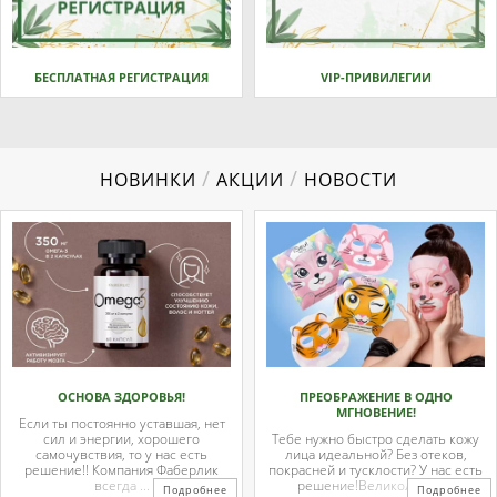
БЕСПЛАТНАЯ РЕГИСТРАЦИЯ
VIP-ПРИВИЛЕГИИ
/
/
НОВИНКИ
АКЦИИ
НОВОСТИ
ОСНОВА ЗДОРОВЬЯ!
ПРЕОБРАЖЕНИЕ В ОДНО
МГНОВЕНИЕ!
Если ты постоянно уставшая, нет
сил и энергии, хорошего
Тебе нужно быстро сделать кожу
самочувствия, то у нас есть
лица идеальной? Без отеков,
решение!! Компания Фаберлик
покрасней и тусклости? У нас есть
всегда ...
решение!Великолепные
Подробнее
Подробнее