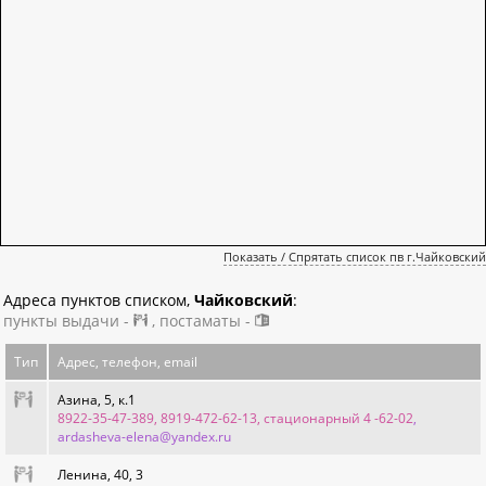
Показать / Спрятать список пв г.Чайковский
Адреса пунктов списком,
Чайковский
:
пункты выдачи -
, постаматы -
Тип
Адрес, телефон, email
Азина, 5, к.1
8922-35-47-389, 8919-472-62-13, стационарный 4 -62-02
,
ardasheva-elena@yandex.ru
Ленина, 40, 3