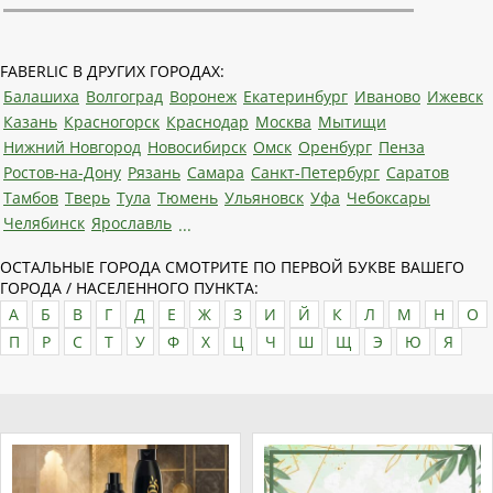
FABERLIC В ДРУГИХ ГОРОДАХ:
Балашиха
Волгоград
Воронеж
Екатеринбург
Иваново
Ижевск
Казань
Красногорск
Краснодар
Москва
Мытищи
Нижний Новгород
Новосибирск
Омск
Оренбург
Пенза
Ростов-на-Дону
Рязань
Самара
Санкт-Петербург
Саратов
Тамбов
Тверь
Тула
Тюмень
Ульяновск
Уфа
Чебоксары
Челябинск
Ярославль
...
ОСТАЛЬНЫЕ ГОРОДА СМОТРИТЕ ПО ПЕРВОЙ БУКВЕ ВАШЕГО
ГОРОДА / НАСЕЛЕННОГО ПУНКТА:
А
Б
В
Г
Д
Е
Ж
З
И
Й
К
Л
М
Н
О
П
Р
С
Т
У
Ф
Х
Ц
Ч
Ш
Щ
Э
Ю
Я