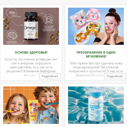
ОСНОВА ЗДОРОВЬЯ!
ПРЕОБРАЖЕНИЕ В ОДНО
МГНОВЕНИЕ!
Если ты постоянно уставшая, нет
сил и энергии, хорошего
Тебе нужно быстро сделать кожу
самочувствия, то у нас есть
лица идеальной? Без отеков,
решение!! Компания Фаберлик
покрасней и тусклости? У нас есть
всегда ...
решение!Великолепные
Подробнее
Подробнее
тканевые ...