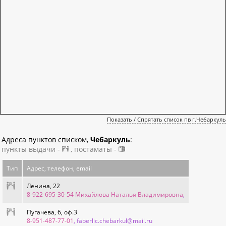
Показать / Спрятать список пв г.Чебаркуль
Адреса пунктов списком,
Чебаркуль
:
пункты выдачи -
, постаматы -
Тип
Адрес, телефон, email
Ленина, 22
8-922-695-30-54 Михайлова Наталья Владимировна
,
Пугачева, 6, оф.3
8-951-487-77-01
, faberlic.chebarkul@mail.ru