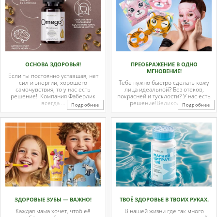
ОСНОВА ЗДОРОВЬЯ!
ПРЕОБРАЖЕНИЕ В ОДНО
МГНОВЕНИЕ!
Если ты постоянно уставшая, нет
сил и энергии, хорошего
Тебе нужно быстро сделать кожу
самочувствия, то у нас есть
лица идеальной? Без отеков,
решение!! Компания Фаберлик
покрасней и тусклости? У нас есть
всегда ...
решение!Великолепные
Подробнее
Подробнее
тканевые ...
ЗДОРОВЫЕ ЗУБЫ — ВАЖНО!
ТВОЁ ЗДОРОВЬЕ В ТВОИХ РУКАХ.
Каждая мама хочет, чтоб её
В нашей жизни где так много