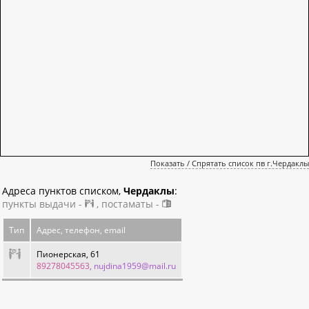
Показать / Спрятать список пв г.Чердаклы
Адреса пунктов списком,
Чердаклы
:
пункты выдачи -
, постаматы -
Тип
Адрес, телефон, email
Пионерская, 61
89278045563
, nujdina1959@mail.ru