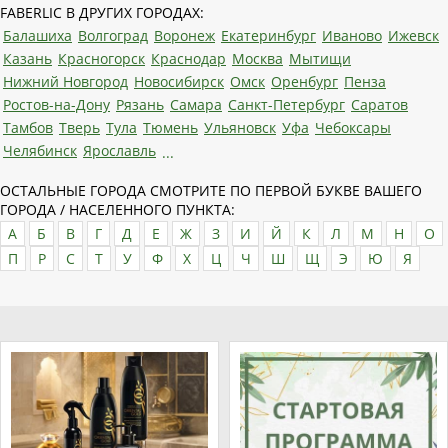
FABERLIC В ДРУГИХ ГОРОДАХ:
Балашиха
Волгоград
Воронеж
Екатеринбург
Иваново
Ижевск
Казань
Красногорск
Краснодар
Москва
Мытищи
Нижний Новгород
Новосибирск
Омск
Оренбург
Пенза
Ростов-на-Дону
Рязань
Самара
Санкт-Петербург
Саратов
Тамбов
Тверь
Тула
Тюмень
Ульяновск
Уфа
Чебоксары
Челябинск
Ярославль
...
ОСТАЛЬНЫЕ ГОРОДА СМОТРИТЕ ПО ПЕРВОЙ БУКВЕ ВАШЕГО
ГОРОДА / НАСЕЛЕННОГО ПУНКТА:
А
Б
В
Г
Д
Е
Ж
З
И
Й
К
Л
М
Н
О
П
Р
С
Т
У
Ф
Х
Ц
Ч
Ш
Щ
Э
Ю
Я