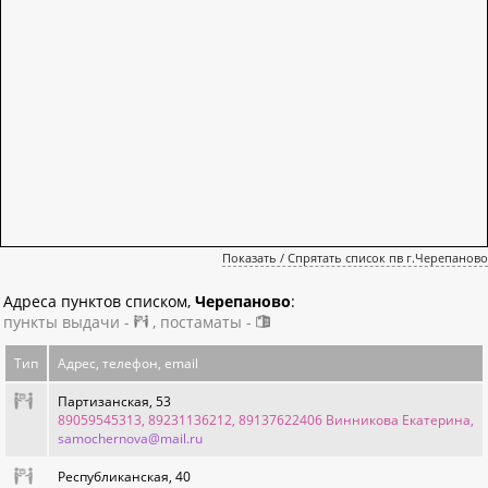
Показать / Спрятать список пв г.Черепаново
Адреса пунктов списком,
Черепаново
:
пункты выдачи -
, постаматы -
Тип
Адрес, телефон, email
Партизанская, 53
89059545313, 89231136212, 89137622406 Винникова Екатерина
,
samochernova@mail.ru
Республиканская, 40