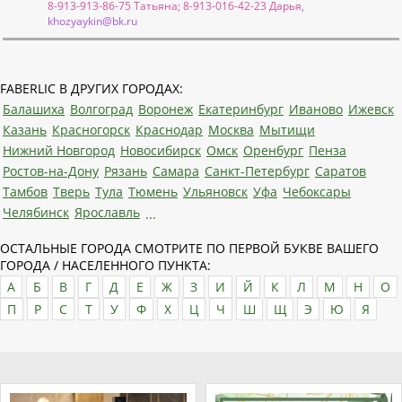
8-913-913-86-75 Татьяна; 8-913-016-42-23 Дарья
,
khozyaykin@bk.ru
FABERLIC В ДРУГИХ ГОРОДАХ:
Балашиха
Волгоград
Воронеж
Екатеринбург
Иваново
Ижевск
Казань
Красногорск
Краснодар
Москва
Мытищи
Нижний Новгород
Новосибирск
Омск
Оренбург
Пенза
Ростов-на-Дону
Рязань
Самара
Санкт-Петербург
Саратов
Тамбов
Тверь
Тула
Тюмень
Ульяновск
Уфа
Чебоксары
Челябинск
Ярославль
...
ОСТАЛЬНЫЕ ГОРОДА СМОТРИТЕ ПО ПЕРВОЙ БУКВЕ ВАШЕГО
ГОРОДА / НАСЕЛЕННОГО ПУНКТА:
А
Б
В
Г
Д
Е
Ж
З
И
Й
К
Л
М
Н
О
П
Р
С
Т
У
Ф
Х
Ц
Ч
Ш
Щ
Э
Ю
Я