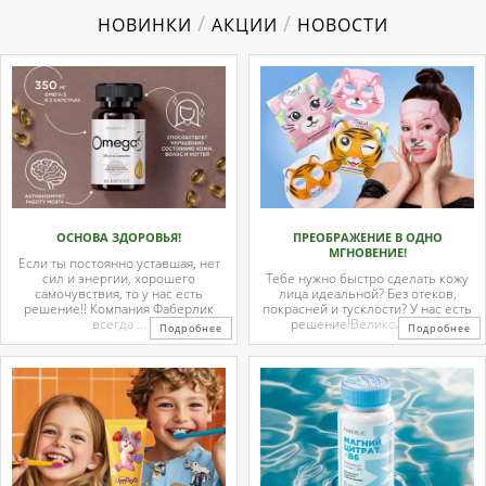
/
/
НОВИНКИ
АКЦИИ
НОВОСТИ
ОСНОВА ЗДОРОВЬЯ!
ПРЕОБРАЖЕНИЕ В ОДНО
МГНОВЕНИЕ!
Если ты постоянно уставшая, нет
сил и энергии, хорошего
Тебе нужно быстро сделать кожу
самочувствия, то у нас есть
лица идеальной? Без отеков,
решение!! Компания Фаберлик
покрасней и тусклости? У нас есть
всегда ...
решение!Великолепные
Подробнее
Подробнее
тканевые ...