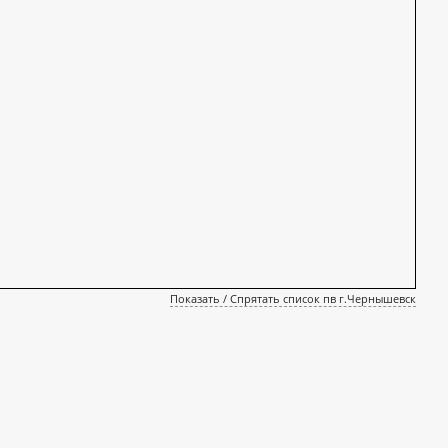
Показать / Спрятать список пв г.Чернышевск