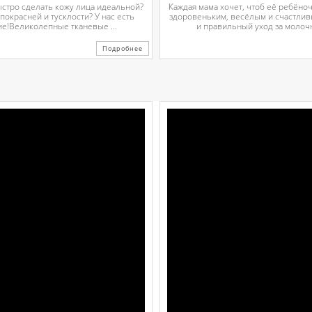
ыстро сделать кожу лица идеальной?
Каждая мама хочет, чтоб её ребёно
 покрасней и тусклости? У нас есть
здоровеньким, весёлым и счастли
е!Великолепные тканевые ...
и правильный уход за молочн
Подробнее