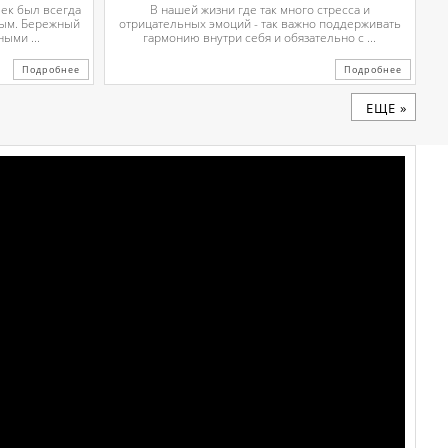
чек был всегда
В нашей жизни где так много стресса и
вым. Бережный
отрицательных эмоций - так важно поддерживать
ыми ...
гармонию внутри себя и обязательно с ...
Подробнее
Подробнее
ЕЩЕ »