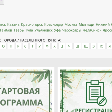
вск
Казань
Красногорск
Краснодар
Москва
Мытищи
Нижний 
Тамбов
Тверь
Тула
Ульяновск
Уфа
Чебоксары
Челябинск
Ярос
 ГОРОДА / НАСЕЛЕННОГО ПУНКТА:
О
П
Р
С
Т
У
Ф
Х
Ц
Ч
Ш
Щ
Э
Ю
Я