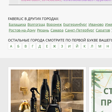
FABERLIC В ДРУГИХ ГОРОДАХ:
Балашиха
Волгоград
Воронеж
Екатеринбург
Иваново
Иже
Ростов-на-Дону
Рязань
Самара
Санкт-Петербург
Саратов
ОСТАЛЬНЫЕ ГОРОДА СМОТРИТЕ ПО ПЕРВОЙ БУКВЕ ВАШЕГО
А
Б
В
Г
Д
Е
Ж
З
И
Й
К
Л
М
Н