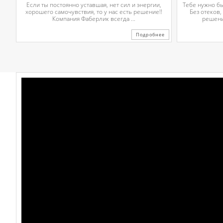
Если ты постоянно уставшая, нет сил и энергии,
Тебе нужно б
хорошего самочувствия, то у нас есть решение!!
Без отеков,
Компания Фаберлик всегда ...
решени
Подробнее