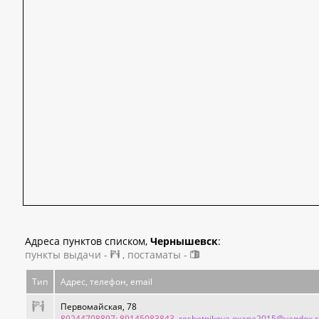
Адреса пунктов списком,
Чернышевск
:
пункты выдачи -
, постаматы -
Тип
Адрес, телефон, email
Первомайская, 78
89244708897; 89145083843
, reshetnikova.oxana2015@yandex.r