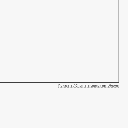
Показать / Спрятать список пв г.Чернь