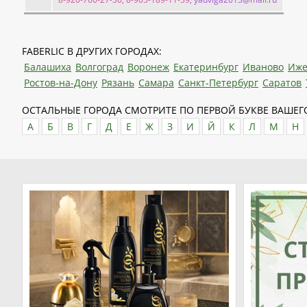
FABERLIC В ДРУГИХ ГОРОДАХ:
Балашиха
Волгоград
Воронеж
Екатеринбург
Иваново
Иже
Ростов-на-Дону
Рязань
Самара
Санкт-Петербург
Саратов
ОСТАЛЬНЫЕ ГОРОДА СМОТРИТЕ ПО ПЕРВОЙ БУКВЕ ВАШЕГО
А
Б
В
Г
Д
Е
Ж
З
И
Й
К
Л
М
Н