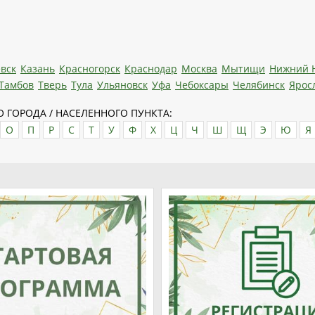
вск
Казань
Красногорск
Краснодар
Москва
Мытищи
Нижний 
Тамбов
Тверь
Тула
Ульяновск
Уфа
Чебоксары
Челябинск
Ярос
 ГОРОДА / НАСЕЛЕННОГО ПУНКТА:
О
П
Р
С
Т
У
Ф
Х
Ц
Ч
Ш
Щ
Э
Ю
Я