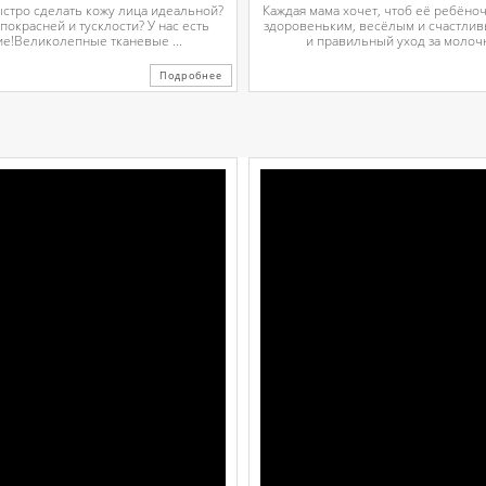
ыстро сделать кожу лица идеальной?
Каждая мама хочет, чтоб её ребёно
 покрасней и тусклости? У нас есть
здоровеньким, весёлым и счастли
е!Великолепные тканевые ...
и правильный уход за молочн
Подробнее