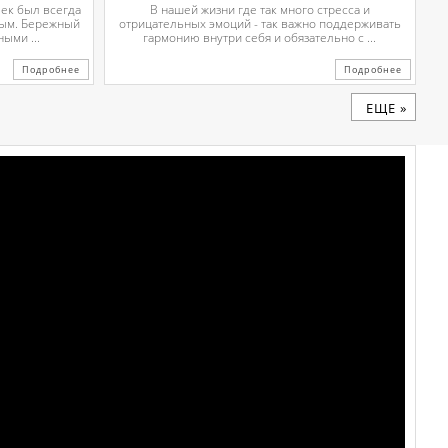
чек был всегда
В нашей жизни где так много стресса и
вым. Бережный
отрицательных эмоций - так важно поддерживать
ыми ...
гармонию внутри себя и обязательно с ...
Подробнее
Подробнее
ЕЩЕ »