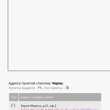
Адреса пунктов списком,
Чернь
:
пункты выдачи -
, постаматы -
Тип
Адрес, телефон, email
Карла Маркса, д.21, оф.2
8-920-760-27-36; 8-905-189-11-39
, yadviga2013@mail.ru