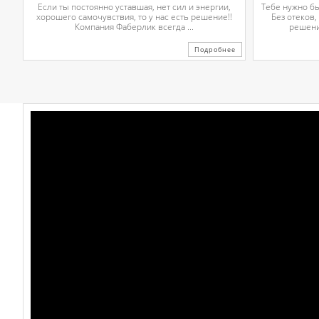
Если ты постоянно уставшая, нет сил и энергии,
Тебе нужно б
хорошего самочувствия, то у нас есть решение!!
Без отеков,
Компания Фаберлик всегда ...
решени
Подробнее