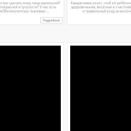
ыстро сделать кожу лица идеальной?
Каждая мама хочет, чтоб её ребёно
 покрасней и тусклости? У нас есть
здоровеньким, весёлым и счастли
е!Великолепные тканевые ...
и правильный уход за молочн
Подробнее