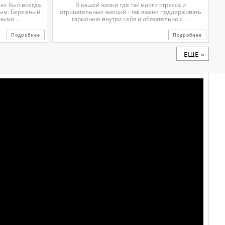
чек был всегда
В нашей жизни где так много стресса и
вым. Бережный
отрицательных эмоций - так важно поддерживать
ыми ...
гармонию внутри себя и обязательно с ...
Подробнее
Подробнее
ЕЩЕ »