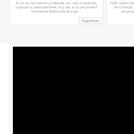
Если ты постоянно уставшая, нет сил и энергии,
Тебе нужно б
хорошего самочувствия, то у нас есть решение!!
Без отеков,
Компания Фаберлик всегда ...
решени
Подробнее