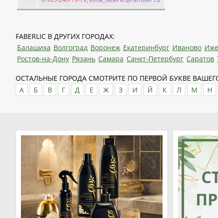
FABERLIC В ДРУГИХ ГОРОДАХ:
Балашиха
Волгоград
Воронеж
Екатеринбург
Иваново
Иже
Ростов-на-Дону
Рязань
Самара
Санкт-Петербург
Саратов
ОСТАЛЬНЫЕ ГОРОДА СМОТРИТЕ ПО ПЕРВОЙ БУКВЕ ВАШЕГО
А
Б
В
Г
Д
Е
Ж
З
И
Й
К
Л
М
Н