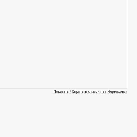
Показать / Спрятать список пв г.Черняховск