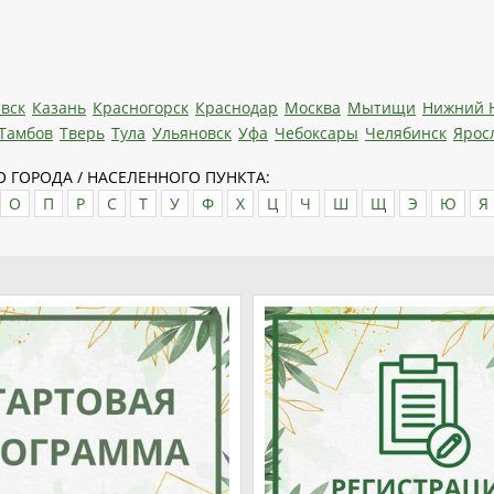
вск
Казань
Красногорск
Краснодар
Москва
Мытищи
Нижний 
Тамбов
Тверь
Тула
Ульяновск
Уфа
Чебоксары
Челябинск
Ярос
 ГОРОДА / НАСЕЛЕННОГО ПУНКТА:
О
П
Р
С
Т
У
Ф
Х
Ц
Ч
Ш
Щ
Э
Ю
Я