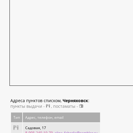
Адреса пунктов списком,
Черняховск
:
пункты выдачи -
, постаматы -
Тип
Адрес, телефон, email
Садовая, 17
8-905-240-19-79
, elina_faberlic@rambler.ru