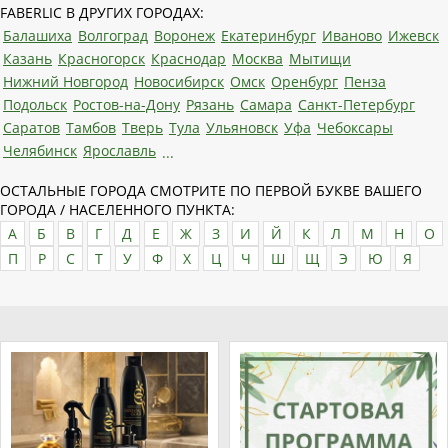
FABERLIC В ДРУГИХ ГОРОДАХ:
Балашиха
Волгоград
Воронеж
Екатеринбург
Иваново
Ижевск
Казань
Красногорск
Краснодар
Москва
Мытищи
Нижний Новгород
Новосибирск
Омск
Оренбург
Пенза
Подольск
Ростов-на-Дону
Рязань
Самара
Санкт-Петербург
Саратов
Тамбов
Тверь
Тула
Ульяновск
Уфа
Чебоксары
Челябинск
Ярославль
...
ОСТАЛЬНЫЕ ГОРОДА СМОТРИТЕ ПО ПЕРВОЙ БУКВЕ ВАШЕГО
ГОРОДА / НАСЕЛЕННОГО ПУНКТА:
А
Б
В
Г
Д
Е
Ж
З
И
Й
К
Л
М
Н
О
П
Р
С
Т
У
Ф
Х
Ц
Ч
Ш
Щ
Э
Ю
Я