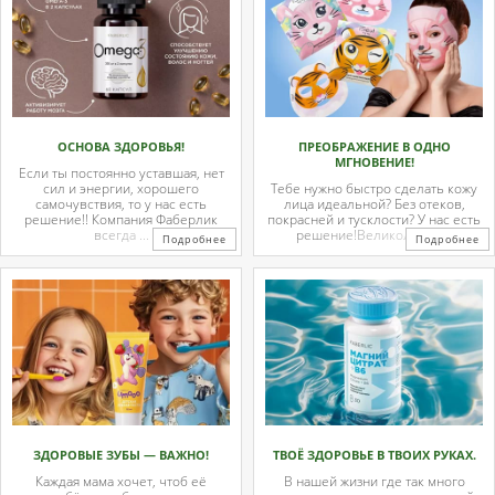
ОСНОВА ЗДОРОВЬЯ!
ПРЕОБРАЖЕНИЕ В ОДНО
МГНОВЕНИЕ!
Если ты постоянно уставшая, нет
сил и энергии, хорошего
Тебе нужно быстро сделать кожу
самочувствия, то у нас есть
лица идеальной? Без отеков,
решение!! Компания Фаберлик
покрасней и тусклости? У нас есть
всегда ...
решение!Великолепные
Подробнее
Подробнее
тканевые ...
ЗДОРОВЫЕ ЗУБЫ — ВАЖНО!
ТВОЁ ЗДОРОВЬЕ В ТВОИХ РУКАХ.
Каждая мама хочет, чтоб её
В нашей жизни где так много