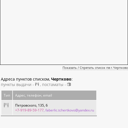
Показать / Спрятать список пв г.Чертково
Адреса пунктов списком,
Чертково
:
пункты выдачи -
, постаматы -
Тип
Адрес, телефон, email
Петровского, 135, 6
+7-919-89-59-177
, faberlic.tchertkovo@yandex.ru