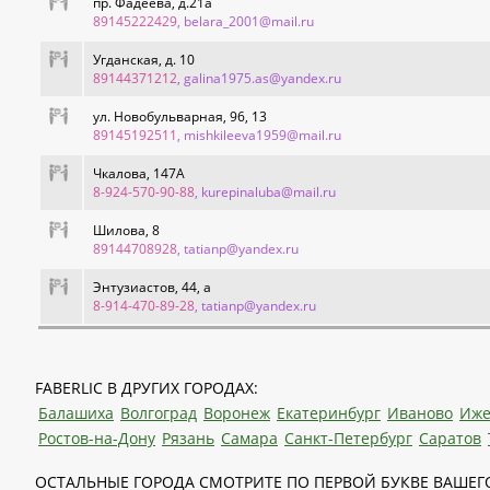
пр. Фадеева, д.21а
89145222429
, belara_2001@mail.ru
Угданская, д. 10
89144371212
, galina1975.as@yandex.ru
ул. Новобульварная, 96, 13
89145192511
, mishkileeva1959@mail.ru
Чкалова, 147А
8-924-570-90-88
, kurepinaluba@mail.ru
Шилова, 8
89144708928
, tatianp@yandex.ru
Энтузиастов, 44, а
8-914-470-89-28
, tatianp@yandex.ru
FABERLIC В ДРУГИХ ГОРОДАХ:
Балашиха
Волгоград
Воронеж
Екатеринбург
Иваново
Иже
Ростов-на-Дону
Рязань
Самара
Санкт-Петербург
Саратов
ОСТАЛЬНЫЕ ГОРОДА СМОТРИТЕ ПО ПЕРВОЙ БУКВЕ ВАШЕГО