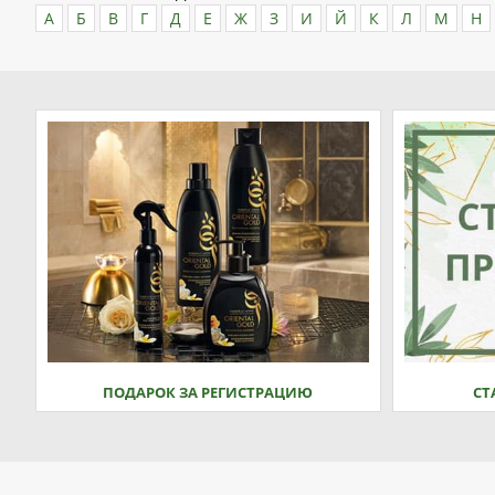
А
Б
В
Г
Д
Е
Ж
З
И
Й
К
Л
М
Н
ПОДАРОК ЗА РЕГИСТРАЦИЮ
СТ