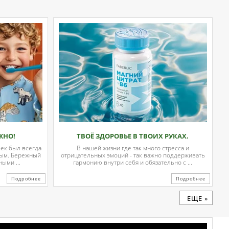
ЖНО!
ТВОЁ ЗДОРОВЬЕ В ТВОИХ РУКАХ.
чек был всегда
В нашей жизни где так много стресса и
вым. Бережный
отрицательных эмоций - так важно поддерживать
ыми ...
гармонию внутри себя и обязательно с ...
Подробнее
Подробнее
ЕЩЕ »