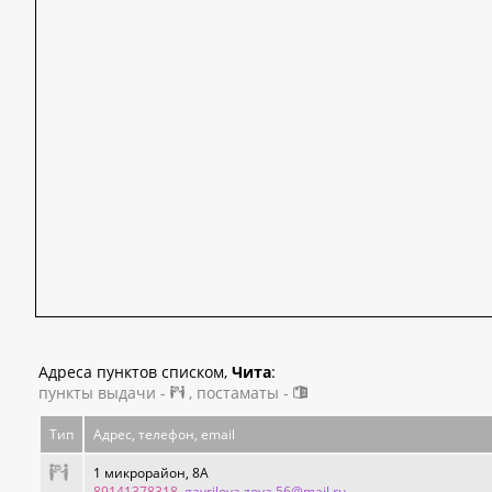
Адреса пунктов списком,
Чита
:
пункты выдачи -
, постаматы -
Тип
Адрес, телефон, email
1 микрорайон, 8А
89141378318
, gavrilova.zoya.56@mail.ru