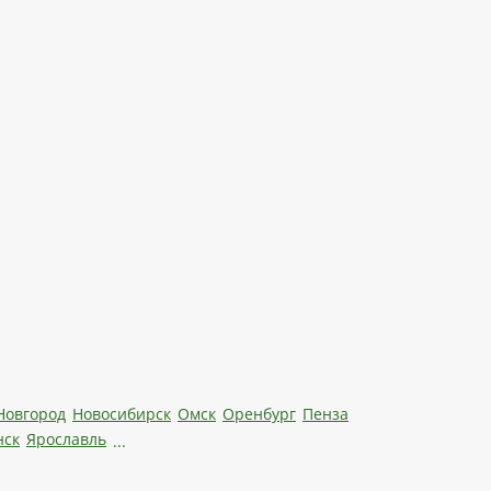
Новгород
Новосибирск
Омск
Оренбург
Пенза
нск
Ярославль
...