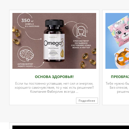
ОСНОВА ЗДОРОВЬЯ!
ПРЕОБРА
Если ты постоянно уставшая, нет сил и энергии,
Тебе нужно б
хорошего самочувствия, то у нас есть решение!!
Без отеков,
Компания Фаберлик всегда ...
решени
Подробнее