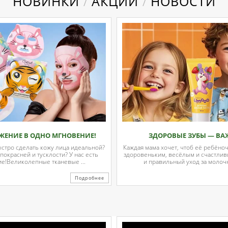
НОВИНКИ
АКЦИИ
НОВОСТИ
/
/
ЖЕНИЕ В ОДНО МГНОВЕНИЕ!
ЗДОРОВЫЕ ЗУБЫ — ВА
ыстро сделать кожу лица идеальной?
Каждая мама хочет, чтоб её ребёно
 покрасней и тусклости? У нас есть
здоровеньким, весёлым и счастли
е!Великолепные тканевые ...
и правильный уход за молочн
Подробнее