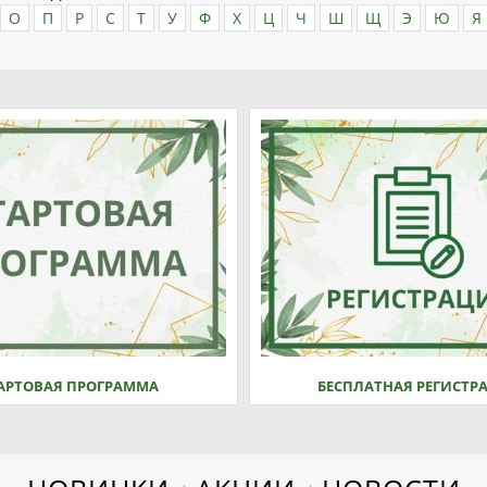
О
П
Р
С
Т
У
Ф
Х
Ц
Ч
Ш
Щ
Э
Ю
Я
АРТОВАЯ ПРОГРАММА
БЕСПЛАТНАЯ РЕГИСТР