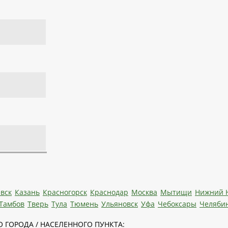
вск
Казань
Красногорск
Краснодар
Москва
Мытищи
Нижний 
Тамбов
Тверь
Тула
Тюмень
Ульяновск
Уфа
Чебоксары
Челяби
 ГОРОДА / НАСЕЛЕННОГО ПУНКТА: