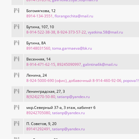
Богомягкова, 12
8914-134-3551
, florangechita@mail.ru
Бутина, 107, 10
8-914-522-38-38, 8-924-373-57-22
, vyatkina.58@mail.ru
Бутина, 8А
89148031560
, toma.garmaeva@bk.ru
Весенняя, 14
8-914-471-62-15, 89245090997
, galintina6k@mail.ru
Ленина, 24
8-924-5000-690 (офис), добавочный 8-914-460-92-06
, popova1
Ленинградская, 27, 3
8(924)270-50-80
, tatianp@yandex.ru
мкр.Северный 37-а, 3 этаж, кабинет 6
89242705080
, tatianp@yandex.ru
П. Советов, 9, 20
89141292491
, tatianp@yandex.ru